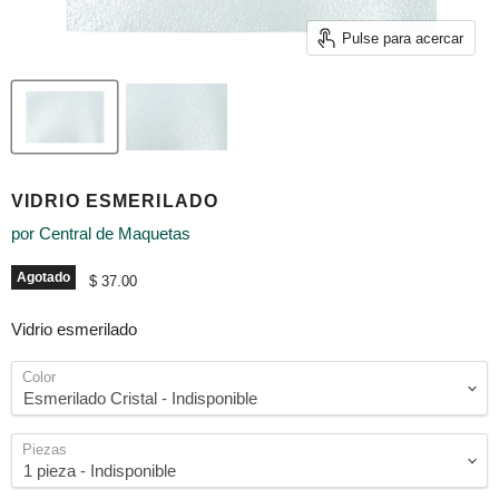
Pulse para acercar
VIDRIO ESMERILADO
por
Central de Maquetas
Agotado
Precio actual
$ 37.00
Vidrio esmerilado
Color
Piezas