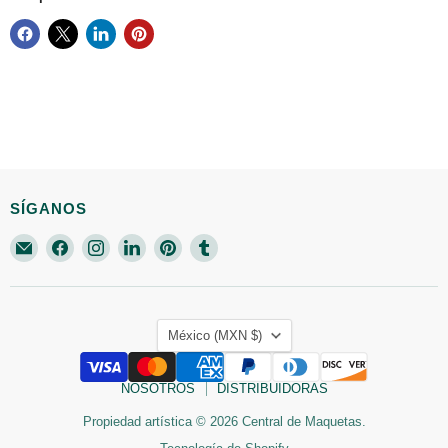
SÍGANOS
Encuéntrenos
Encuéntrenos
Encuéntrenos
Encuéntrenos
Encuéntrenos
Encuéntrenos
en
en
en
en
en
en
Correo
Facebook
Instagram
LinkedIn
Pinterest
Tumblr
electrónico
PAÍS
México
(MXN $)
NOSOTROS
DISTRIBUIDORAS
Propiedad artística © 2026 Central de Maquetas.